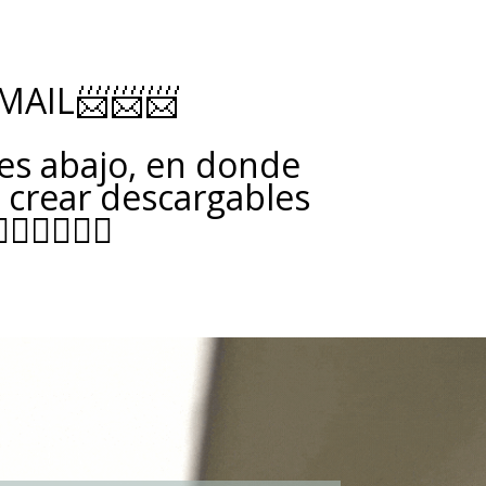
MAIL📨📨📨
nes abajo, en donde
 crear descargables
👇🏽👇🏽