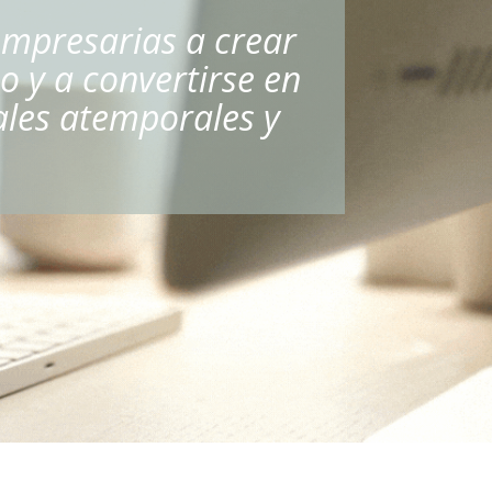
mpresarias a crear
 y a convertirse en
ales atemporales y