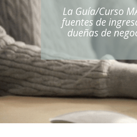
La Guía/Curso M
fuentes de ingres
dueñas de negoc