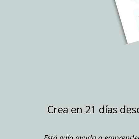
Crea en 21 días des
E
s
tá guía ayuda a emprended