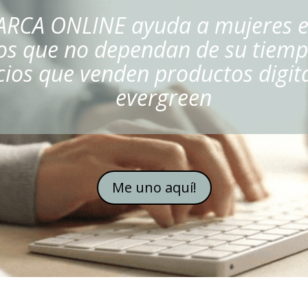
ARCA ONLINE ayuda a mujeres e
os que no dependan de su tiempo
ios que venden productos digit
evergreen
Me uno aquí!