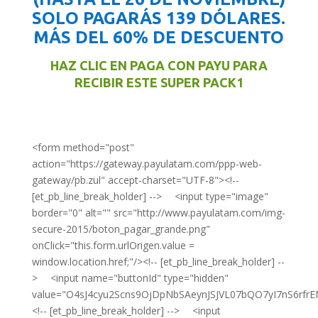
SOLO PAGARÁS 139 DÓLARES.
MÁS DEL 60% DE DESCUENTO
HAZ CLIC EN PAGA CON PAYU PARA
RECIBIR ESTE SUPER PACK1
<form method="post"
action="https://gateway.payulatam.com/ppp-web-
gateway/pb.zul" accept-charset="UTF-8"><!--
[et_pb_line_break_holder] --> <input type="image"
border="0" alt="" src="http://www.payulatam.com/img-
secure-2015/boton_pagar_grande.png"
onClick="this.form.urlOrigen.value =
window.location.href;"/><!-- [et_pb_line_break_holder] --
> <input name="buttonId" type="hidden"
value="O4sJ4cyu2Scns9OjDpNbSAeynJSJVL07bQO7yI7nS6rfr
<!-- [et_pb_line_break_holder] --> <input