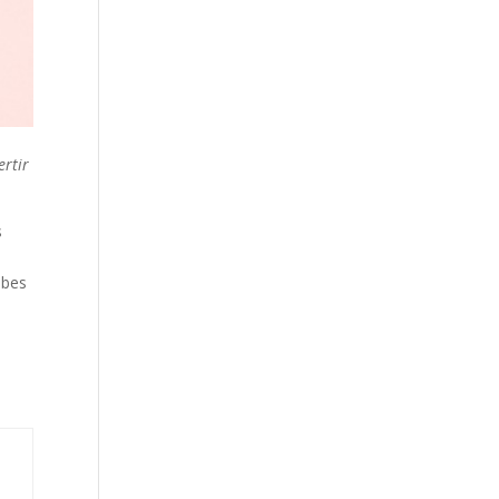
ertir
s
abes