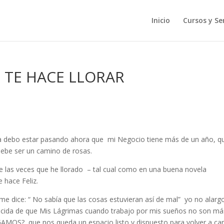
Inicio
Cursos y Ser
TE HACE LLORAR
la debo estar pasando ahora que mi Negocio tiene más de un año, q
 debe ser un camino de rosas.
de las veces que he llorado – tal cual como en una buena novela
 hace Feliz.
me dice: “ No sabía que las cosas estuvieran así de mal” yo no alargo
cida de que Mis Lágrimas cuando trabajo por mis sueños no son má
OS?, que nos queda un espacio listo y dispuesto para volver a ca