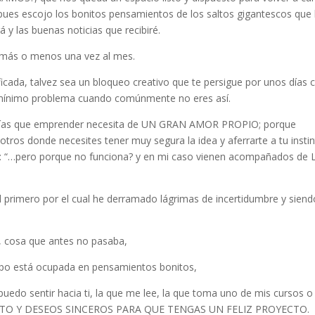
, pues escojo los bonitos pensamientos de los saltos gigantescos que
 y las buenas noticias que recibiré.
a más o menos una vez al mes.
cada, talvez sea un bloqueo creativo que te persigue por unos días 
s mínimo problema cuando comúnmente no eres así.
teorías que emprender necesita de UN GRAN AMOR PROPIO; porque
tros donde necesites tener muy segura la idea y aferrarte a tu insti
ta: “…pero porque no funciona? y en mi caso vienen acompañados de 
el primero por el cual he derramado lágrimas de incertidumbre y siend
, cosa que antes no pasaba,
mpo está ocupada en pensamientos bonitos,
edo sentir hacia ti, la que me lee, la que toma uno de mis cursos o 
IENTO Y DESEOS SINCEROS PARA QUE TENGAS UN FELIZ PROYECTO.