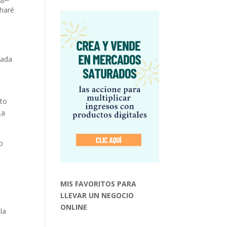
 haré
cada
nto
La
o
MIS FAVORITOS PARA
LLEVAR UN NEGOCIO
ONLINE
la